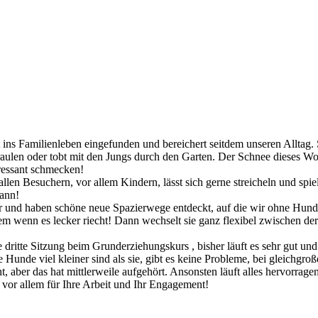
 ins Familienleben eingefunden und bereichert seitdem unseren Alltag. S
raulen oder tobt mit den Jungs durch den Garten. Der Schnee dieses W
eressant schmecken!
zu allen Besuchern, vor allem Kindern, lässt sich gerne streicheln und spi
ann!
er und haben schöne neue Spazierwege entdeckt, auf die wir ohne Hu
llem wenn es lecker riecht! Dann wechselt sie ganz flexibel zwischen 
 dritte Sitzung beim Grunderziehungskurs , bisher läuft es sehr gut u
 Hunde viel kleiner sind als sie, gibt es keine Probleme, bei gleichgr
, aber das hat mittlerweile aufgehört. Ansonsten läuft alles hervorragen
 vor allem für Ihre Arbeit und Ihr Engagement!