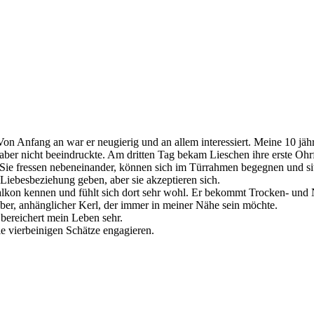
Von Anfang an war er neugierig und an allem interessiert. Meine 10 jäh
ber nicht beeindruckte. Am dritten Tag bekam Lieschen ihre erste Ohrf
e fressen nebeneinander, können sich im Türrahmen begegnen und sitz
Liebesbeziehung geben, aber sie akzeptieren sich.
lkon kennen und fühlt sich dort sehr wohl. Er bekommt Trocken- und Na
n lieber, anhänglicher Kerl, der immer in meiner Nähe sein möchte.
 bereichert mein Leben sehr.
le vierbeinigen Schätze engagieren.