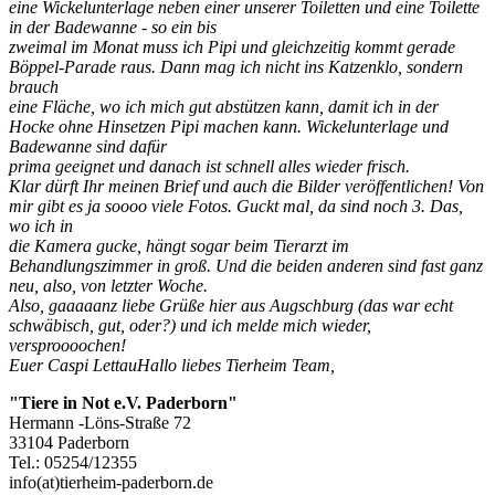
eine Wickelunterlage neben einer unserer Toiletten und eine Toilette
in der Badewanne - so ein bis
zweimal im Monat muss ich Pipi und gleichzeitig kommt gerade
Böppel-Parade raus. Dann mag ich nicht ins Katzenklo, sondern
brauch
eine Fläche, wo ich mich gut abstützen kann, damit ich in der
Hocke ohne Hinsetzen Pipi machen kann. Wickelunterlage und
Badewanne sind dafür
prima geeignet und danach ist schnell alles wieder frisch.
Klar dürft Ihr meinen Brief und auch die Bilder veröffentlichen! Von
mir gibt es ja soooo viele Fotos. Guckt mal, da sind noch 3. Das,
wo ich in
die Kamera gucke, hängt sogar beim Tierarzt im
Behandlungszimmer in groß. Und die beiden anderen sind fast ganz
neu, also, von letzter Woche.
Also, gaaaaanz liebe Grüße hier aus Augschburg (das war echt
schwäbisch, gut, oder?) und ich melde mich wieder,
versproooochen!
Euer Caspi LettauHallo liebes Tierheim Team,
"Tiere in Not e.V. Paderborn"
Hermann -Löns-Straße 72
33104 Paderborn
Tel.: 05254/12355
info(at)tierheim-paderborn.de