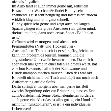
niemals ängstlich.
Im Auto fährt er auch immer gerne mit, selbst ein
Besuch in der Waschstraße findet Buddy sehr
spannend. Er ist sehr neugierig und interessiert, zudem
wirklich klug und lernt ganz schnell.
Buddy spielt sehr gerne und zeigt auch bei langen
Spaziergängen eine große Ausdauer (wir gehen mind.
dreimal mit ihm, dazu noch etwas Sport - Ball holen
usw.)!
Gefüttert wird er morgens und abends mit
Premiumfutter (Naß- und Trockenfutter).
Auch auf dem Trimmtisch ist er sehr pflegeleicht, man
kann ihn problemlos bürsten, kämmen und die
abgestorbene Unterwolle heraustrimmen. Da er sich
aber auch mal gerne in einer toten Feldmaus wälzt, hat
er schon Bekanntschaft mit der Badewanne und
Hundeshampoo machen müssen. Auch das war ok!
Er betellt nicht mehr bei Tisch und hüpft nur noch nach
Aufforderung auf die Sofas.
Dafür springt er morgens aber mal gerne ins Bett
zwecks Begrüßung oder zur Erinnerung, dass es Zeit
zum Aufstehen ist. Seine Streicheleinheiten fordert er
auch gerne ein. Aber das ist alles gut so, ein Hund soll
nicht nur "funktionieren", er ist ja ein individuelles
Lebewesen!