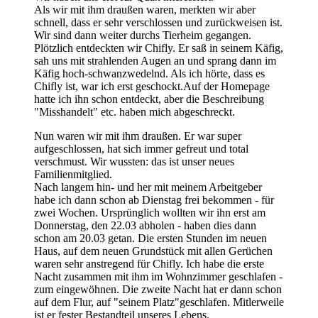
Als wir mit ihm draußen waren, merkten wir aber
schnell, dass er sehr verschlossen und zurückweisen ist.
Wir sind dann weiter durchs Tierheim gegangen.
Plötzlich entdeckten wir Chifly. Er saß in seinem Käfig,
sah uns mit strahlenden Augen an und sprang dann im
Käfig hoch-schwanzwedelnd. Als ich hörte, dass es
Chifly ist, war ich erst geschockt.Auf der Homepage
hatte ich ihn schon entdeckt, aber die Beschreibung
"Misshandelt" etc. haben mich abgeschreckt.
Nun waren wir mit ihm draußen. Er war super
aufgeschlossen, hat sich immer gefreut und total
verschmust. Wir wussten: das ist unser neues
Familienmitglied.
Nach langem hin- und her mit meinem Arbeitgeber
habe ich dann schon ab Dienstag frei bekommen - für
zwei Wochen. Ursprünglich wollten wir ihn erst am
Donnerstag, den 22.03 abholen - haben dies dann
schon am 20.03 getan. Die ersten Stunden im neuen
Haus, auf dem neuen Grundstück mit allen Gerüchen
waren sehr anstregend für Chifly. Ich habe die erste
Nacht zusammen mit ihm im Wohnzimmer geschlafen -
zum eingewöhnen. Die zweite Nacht hat er dann schon
auf dem Flur, auf "seinem Platz"geschlafen. Mitlerweile
ist er fester Bestandteil unseres Lebens.