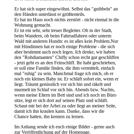
Er hat sich super eingewöhnt. Selbst das "gnibbeln" an
den Händen unterlässt er größtenteils.
Er hat im Haus noch nichts zerstört - nicht einmal in die
Wohnung gemacht.
Er ist ein sehr, sehr treuer Begleiter. Ob in der Stadt,
beim Wandern, ob beim Fahrradfahren oder unterm
Wald mit anderen Hundn: es ist alles kein Problem.Nur
mit Hündinnen hat er noch einige Probleme - die sich
aber bestimmt auch noch legen. Ich denke, wir haben
den "Rohdiamanten" Chifly schon recht gut geschliffen
- jetzt geht es an den Feinschliff. Ihr habt geschrieben,
er soll eine Familie finden, die ihm vermittelt, einfach
mal "ruhig" zu sein. Manchmal frage ich mich, ob er
noch ein kleines Baby ist. Er schläft sofort ein, wenn er
liegt. Träumt genüsslich vor sich hin und räkelt und
murmelt im Schlaf vor sich hin. Abends bzw. Nachts,
wenn meine Eltern im Bett sind und ich noch im Büro
sitze, legt er sich dort auf seinen Platz und schläft.
Schaut mir bei der Arbei zu oder liegt an meiner Seite,
damit ich ihn kraulen kann. Danke, dass wir die
Chance hatten, ihn kennen zu lernen.
Im Anhang sende ich euch einige Bilder - gerne auch
zur Veröffentlichung auf der Homepage.