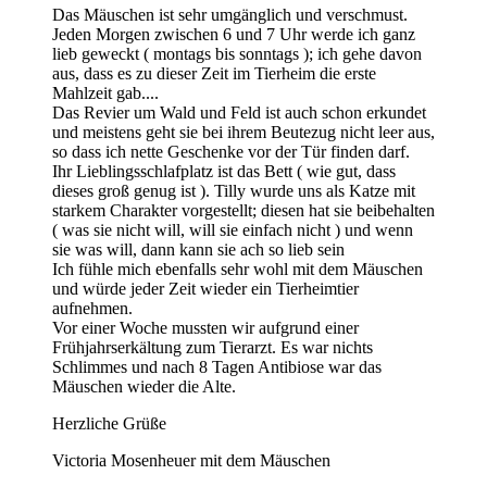
Das Mäuschen ist sehr umgänglich und verschmust.
Jeden Morgen zwischen 6 und 7 Uhr werde ich ganz
lieb geweckt ( montags bis sonntags ); ich gehe davon
aus, dass es zu dieser Zeit im Tierheim die erste
Mahlzeit gab....
Das Revier um Wald und Feld ist auch schon erkundet
und meistens geht sie bei ihrem Beutezug nicht leer aus,
so dass ich nette Geschenke vor der Tür finden darf.
Ihr Lieblingsschlafplatz ist das Bett ( wie gut, dass
dieses groß genug ist ). Tilly wurde uns als Katze mit
starkem Charakter vorgestellt; diesen hat sie beibehalten
( was sie nicht will, will sie einfach nicht ) und wenn
sie was will, dann kann sie ach so lieb sein
Ich fühle mich ebenfalls sehr wohl mit dem Mäuschen
und würde jeder Zeit wieder ein Tierheimtier
aufnehmen.
Vor einer Woche mussten wir aufgrund einer
Frühjahrserkältung zum Tierarzt. Es war nichts
Schlimmes und nach 8 Tagen Antibiose war das
Mäuschen wieder die Alte.
Herzliche Grüße
Victoria Mosenheuer mit dem Mäuschen