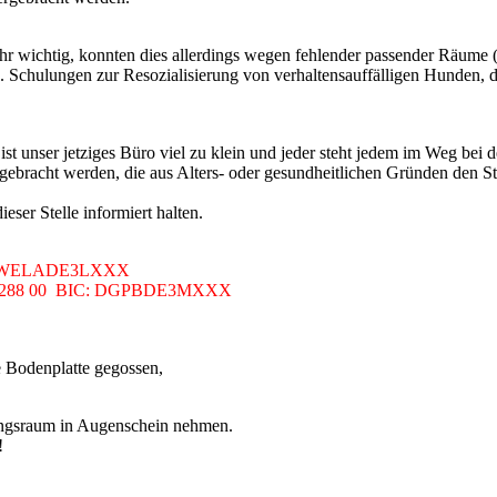
sehr wichtig, konnten dies allerdings wegen fehlender passender Räume
.B. Schulungen zur Resozialisierung von verhaltensauffälligen Hunden,
 unser jetziges Büro viel zu klein und jeder steht jedem im Weg bei d
rgebracht werden, die aus Alters- oder gesundheitlichen Gründen den S
ser Stelle informiert halten.
IC: WELADE3LXXX
5 5288 00 BIC: DGPBDE3MXXX
e Bodenplatte gegossen,
ungsraum in Augenschein nehmen.
!