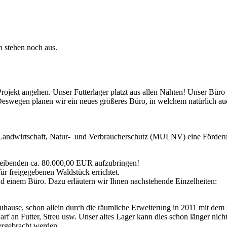
 stehen noch aus.
ojekt angehen. Unser Futterlager platzt aus allen Nähten! Unser Büro 
 Deswegen planen wir ein neues größeres Büro, in welchem natürlich a
, Landwirtschaft, Natur- und Verbraucherschutz (MULNV) eine Förderu
bleibenden ca. 80.000,00 EUR aufzubringen!
ür freigegebenen Waldstück errichtet.
ngsraum und einem Büro. Dazu erläutern wir Ihnen nachste
hause, schon allein durch die räumliche Erweiterung in 2011 mit dem
darf an Futter, Streu usw. Unser altes Lager kann dies schon länger ni
tergebracht werden.