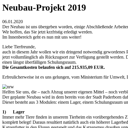
Neubau-Projekt 2019
06.01.2020
Der Neubau ist uns übergeben worden, einige Abschließende Arbeiten
Wir hoffen, das Sie jetzt krzfristig erledigt werden.
Im Innenbereich geht es nun mit uns weiter!
Liebe Tierfreunde,
auch in diesem Jahr wollen wir ein dringend notwendig gewordenes Pr
jetzt vollumfänglich als Rückzugsort zur Verfügung gestellt werden.
einen längst überfälligen Schulungsraum.
Die Gesamtkosten belaufen sich auf 215.935,09 EUR.
Erfreulicherweise ist es uns gelungen, vom Ministerium für Umwelt
Helfen Sie uns, die – nach Abzug unserer eigenen Mittel – noch ver
Der geplante Neubau wird in dem bereits von der Stadt Paderborn daf
Dieser besteht aus 3 Modulen: einem Lager, einem Schulu
1) Lager
Immer mehr Tiere finden in unserem Tierheim ein vorübergehendes Zu
komplett belegt! Daraus resultiert natürlich auch ein höherer Lagerbe
Katzenfutter in den Fluren gestapelt und das Katzenstreu draußen un