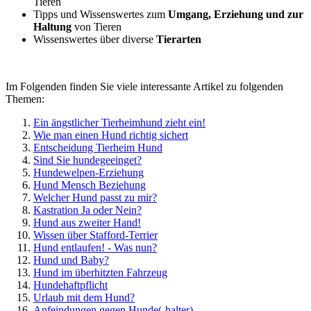
Tieren
Tipps und Wissenswertes zum
Umgang, Erziehung und zur
Haltung
von Tieren
Wissenswertes über diverse
Tierarten
Im Folgenden finden Sie viele interessante Artikel zu folgenden
Themen:
Ein ängstlicher Tierheimhund zieht ein!
Wie man einen Hund richtig sichert
Entscheidung Tierheim Hund
Sind Sie hundegeeinget?
Hundewelpen-Erziehung
Hund Mensch Beziehung
Welcher Hund passt zu mir?
Kastration Ja oder Nein?
Hund aus zweiter Hand!
Wissen über Stafford-Terrier
Hund entlaufen! - Was nun?
Hund und Baby?
Hund im überhitzten Fahrzeug
Hundehaftpflicht
Urlaub mit dem Hund?
Anfeindungen gegen Hunde(-halter)