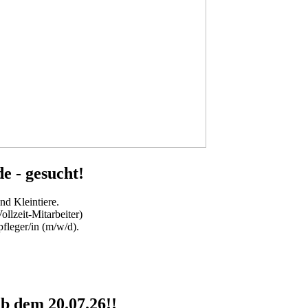
e - gesucht!
d Kleintiere.
ollzeit-Mitarbeiter)
fleger/in (m/w/d).
b dem 20.07.26!!