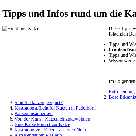
Tipps und Infos rund um die Ka
Diese Tipps w
folgenden Ber
Tipps und Wi
Problemlösu
Tipps und Wi
Wissenswertes
Im Folgenden 
Entscheidung
Böse Erkrank
Sind Sie katzengeeignet?
Kastrationspflicht für Katzen in Paderborn
Katzenunsauberkeit
Von der Kunst, Katzen einzugewöhnen
Eine Katze kommt zur Katze
Kastration von Katzen - Ja oder Nein
Katze entlaufen was nun