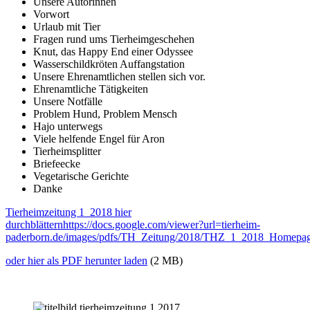
Unsere Autorinnen
Vorwort
Urlaub mit Tier
Fragen rund ums Tierheimgeschehen
Knut, das Happy End einer Odyssee
Wasserschildkröten Auffangstation
Unsere Ehrenamtlichen stellen sich vor.
Ehrenamtliche Tätigkeiten
Unsere Notfälle
Problem Hund, Problem Mensch
Hajo unterwegs
Viele helfende Engel für Aron
Tierheimsplitter
Briefeecke
Vegetarische Gerichte
Danke
Tierheimzeitung 1_2018 hier
durchblättern
https://docs.google.com/viewer?url=tierheim-
paderborn.de/images/pdfs/TH_Zeitung/2018/THZ_1_2018_Homepag
oder hier als PDF herunter laden
(2 MB)