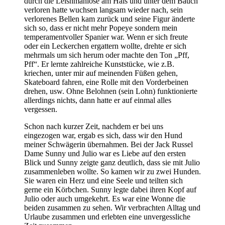
durch die Leishmaniose am Hals und unter dem Bauch
verloren hatte wuchsen langsam wieder nach, sein
verlorenes Bellen kam zurück und seine Figur änderte
sich so, dass er nicht mehr Popeye sondern mein
temperamentvoller Spanier war. Wenn er sich freute
oder ein Leckerchen ergattern wollte, drehte er sich
mehrmals um sich herum oder machte den Ton „Pff,
Pff“. Er lernte zahlreiche Kunststücke, wie z.B.
kriechen, unter mir auf meinenden Füßen gehen,
Skateboard fahren, eine Rolle mit den Vorderbeinen
drehen, usw. Ohne Belohnen (sein Lohn) funktionierte
allerdings nichts, dann hatte er auf einmal alles
vergessen.
Schon nach kurzer Zeit, nachdem er bei uns
eingezogen war, ergab es sich, dass wir den Hund
meiner Schwägerin übernahmen. Bei der Jack Russel
Dame Sunny und Julio war es Liebe auf den ersten
Blick und Sunny zeigte ganz deutlich, dass sie mit Julio
zusammenleben wollte. So kamen wir zu zwei Hunden.
Sie waren ein Herz und eine Seele und teilten sich
gerne ein Körbchen. Sunny legte dabei ihren Kopf auf
Julio oder auch umgekehrt. Es war eine Wonne die
beiden zusammen zu sehen. Wir verbrachten Alltag und
Urlaube zusammen und erlebten eine unvergessliche