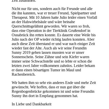
Zeit zusammen.
Nicht nur für uns, sondern auch für Freunde und alle
die ihn kannten, war er treuer Freund, Spielpartner und
Therapeut. Mit 10 Jahren hatte Julio leider einen Vorfall
an der Halswirbelsäule und wäre beinahe
Querschnittsgelähmt geworden. Wir waren so froh,
dass eine Operation in der Tierklinik Grußendorf in
Osnabrück ihn retten konnte. Es dauerte eine Weile bis
Julio nach der OP wieder richtig laufen konnten. Aber
auch diese Zeit überstand er und war nach einiger Zeit
wieder fast der Alte. Auch als wir seine Freundin
Sunny 2019 gehen lassen mussten war er unser
Sonnenschein. Seine Zähne und sein Kiefer waren
immer seine Schwachstelle und so lebte er schon die
letzten zwei Jahre vollkommen zahnlos. Leider bekam
er dann einen bösartigen Tumor im Maul und
Rachenbereich.
Wir hatten ihm so sehr ein anderes Ende und mehr Zeit
gewünscht. Wir hoffen, dass er nun gut über die
Regenbogenbrücke gekommen ist und seine Freundin
Sunny ihn dort in Empfang genommen hat.
In Liebe und Dankbarkeit