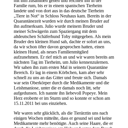
mit ihm zusammen gehen und reichten ihn in der
Familie rum, bis er in einem spanischen Tierheim
landete und von dort aus in das deutsche Tierheim
„Tiere in Not“ in Schloss Neuhaus kam. Bereits in der
Quarantänezeit wurden wir durch meinen Bruder auf
ihn aufmerksam. Julio wurde meinem Bruder und
meiner Schwägerin zum Spaziergang mit dem
altdeutschen Schäferhund Toby mitgegeben. Als mein
Bruder den kleinen Hund sah, dachte er sofort an uns,
da wir schon öfter davon gesprochen hatten, einen
kleinen Hund, als neues Familienmitglied
aufzunehmen. Er rief mich an und wir waren bereits am
nächsten Tag im Tierheim, um Julio kennenzulernen.
Wir sahen ihn zum ersten Mal in seinem Quarantäne
Bereich. Er lag in einem Körbchen, kam aber sehr
schnell zu uns an das Gitter und freute sich. Damals
war sein Oberkörper durch die Medikamente und die
Leishmaniose, unter die er damals noch litt, sehr
aufgedunsen. Ich nannte ihn liebevoll Popeye. Mein
Herz eroberte er im Sturm und so konnte er schon am
15.11.2011 bei uns einziehen.
Wir waren sehr glücklich, als die Tierärztin uns nach
einigen Wochen mitteilte, dass er gesund sei und keine
Medikamente mehr benötigte. Auch seine Haare, die er