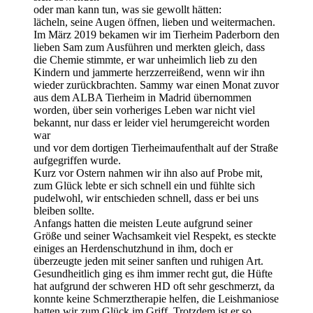
oder man kann tun, was sie gewollt hätten:
lächeln, seine Augen öffnen, lieben und weitermachen.
Im März 2019 bekamen wir im Tierheim Paderborn den
lieben Sam zum Ausführen und merkten gleich, dass
die Chemie stimmte, er war unheimlich lieb zu den
Kindern und jammerte herzzerreißend, wenn wir ihn
wieder zurückbrachten. Sammy war einen Monat zuvor
aus dem ALBA Tierheim in Madrid übernommen
worden, über sein vorheriges Leben war nicht viel
bekannt, nur dass er leider viel herumgereicht worden
war
und vor dem dortigen Tierheimaufenthalt auf der Straße
aufgegriffen wurde.
Kurz vor Ostern nahmen wir ihn also auf Probe mit,
zum Glück lebte er sich schnell ein und fühlte sich
pudelwohl, wir entschieden schnell, dass er bei uns
bleiben sollte.
Anfangs hatten die meisten Leute aufgrund seiner
Größe und seiner Wachsamkeit viel Respekt, es steckte
einiges an Herdenschutzhund in ihm, doch er
überzeugte jeden mit seiner sanften und ruhigen Art.
Gesundheitlich ging es ihm immer recht gut, die Hüfte
hat aufgrund der schweren HD oft sehr geschmerzt, da
konnte keine Schmerztherapie helfen, die Leishmaniose
hatten wir zum Glück im Griff. Trotzdem ist er so