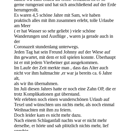
gerne rumgerast und hat sich anschließend auf der Erde
herumgerollt.
Es waren 4,5 schöne Jahre mit Sam, wir haben
praktisch alles mit ihm zusammen erlebt, tolle Urlaube
am Meer
( er hat Wasser so sehr geliebt ) viele schöne
Wanderungen und Ausflüge , waren ja gerade auch in
der
Coronazeit stundenlang unterwegs.
Jeden Tag hat sein Freund Johnny auf der Wiese auf
ihn gewartet, mit dem er toll spielen konnte. Überhaupt
ist er mit jedem Vierbeiner gut ausgekommen.
Im Laufe der Zeit merkte man , dass das Alter auch
nicht vor ihm haltmachte ,er war ja bereits ca. 6 Jahre
alt,
als wir ihn übernahmen.
Im Juli diesen Jahres hatte er noch eine Zahn OP, die er
trotz Komplikationen gut überstand.
Wir erlebten noch einen wunderschönen Urlaub auf
Texel und wünschten uns nichts mehr, als noch einmal
Weihnachten mit ihm zu feiern.
Doch leider kam es nicht mehr dazu.
Nach einem Schlaganfall nachts war er nicht mehr
derselbe, er hörte und sah plötzlich nichts mehr, lief
unruhig