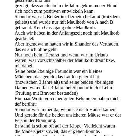
geschenkt und uns
gezeigt, dass auch ein in die Jahre gekommener Hund
sich noch zum positiven entwickeln kann.
Shandor war als Beißer im Tierheim bekannt (trotzdem
geliebt) und wurde nur mit Maulkorb von A nach B
gebracht. Kein Gassigang ohne Maulkorb.
Auch wir haben in der Anfangszeit noch mit Maulkorb
gearbeitet.
Aber irgendwann hatten wir in Shandor das Vertrauen,
das es auch ohne geht.
Nur noch beim Tierarzt und wenn wir im Urlaub
waren, war vorsichtshalber der Maulkorb drauf bzw.
mit dabei.
Seine beste 2beinige Freundin war ein kleines
Mädchen, das gerade das Laufen gelernt hat
(inzwischen 3 Jahre alt) und seine beiden 4beinigen
Damen waren fast 3 Jahre bei Shandor in der Lehre.
(Prüfung mit Bravour bestanden)
Ein paar Worte von einer guten Bekannten haben mich
tief berührt:
Shandor war immer da, wenn sie nach Hause kamen.
Und gerade für die beiden unsicheren Mäuse war er der
Fels in der Brandung.
Er stand ja schon oft auf der Kippe. Vielleicht waren
die Mädels jetzt soweit, das er gehen konnte.