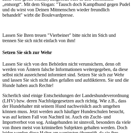
„entsorgt“. Mit dem Slogan: "Tausch doch Kampfhund gegen Pudel
und du wirst von Deinen Mitmenschen wieder freundlich
behandelt" wirbt die Boulevardpresse.
Lassen Sie Ihren treuen "Vierbeiner" bitte nicht im Stich und
trennen Sie sich nicht einfach von ihm!
Setzen Sie sich zur Wehr
Lassen Sie sich von den Behörden nicht verunsichern, denn oft
werden von Ämtern falsche Informationen weitergegeben, da diese
selbst nicht ausreichend informiert sind. Setzen Sie sich zur Wehr
und lassen Sie sich nicht alles gefallen und aufdiktieren. Sie und die
Hunde haben auch Rechte!
Sicherlich sind einige Entscheidungen der Landeshundeverordnung
(LHV) bzw. deren Nachfolgegesetzen auch richtig. Wie z.B., dass
der Hundehalter mit seinem Hund nachweislich auch umgehen
können muss. Jetzt werden auch häufiger Hundeschulen besucht,
was auf keinen Fall von Nachteil ist. Auch ein Zucht- und
Importverbot von sog. Anlagehunden ist sinnvoll, besonders da viele
von ihnen meist von kriminellen Subjekten gehalten werden. Doch
leider werden diese Halter am wenigsten überprüft, da sie ihre