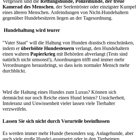
Vergessen sind die
Rettungshunde, Polizeihunde, der treue
Kamerad des Menschen
, der Seelentröster oder einzigster Kumpel
eines älteren Menschen. Anfeindungen von Nicht-Hundehaltern
gegenüber Hundebesitzern liegen an der Tagesordnung.
Hundehaltung wird teurer
"Vater Staat" will die Haltung von Hunden drastisch einschränken,
indem er
überhöhte Hundesteuern
verlangt, den Hundehaltern
einen wahren
Papierkrieg
mit Behörden abverlangt (Tests sind
natürlich nicht umsonst!), Anordnungen trifft und immer mehr
Verordnungen herausbringt, so dass kein normaler Mensch mehr
durchblickt.
Wird die Haltung eines Hundes zum Luxus? Können sich
demnächst nur noch Reiche einen Hund leisten? Unsicherheit,
Intoleranz und Unwissenheit vieler lassen viele Tierhalter
verzweifeln.
Lassen Sie sich nicht durch Vorurteile beeinflussen
Es werden immer mehr Hunde (besonders sog. Anlagehunde, aber
auch viele große Hunde) ausgesetzt oder in den Tierheimen