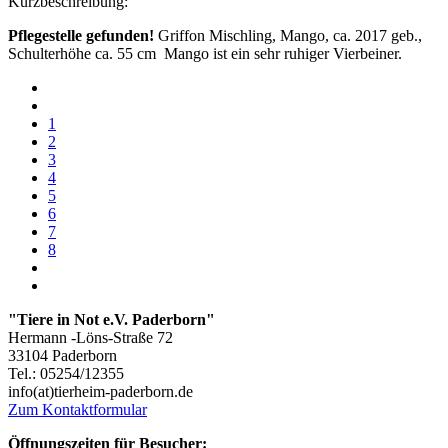
Kurzbeschreibung:
Pflegestelle gefunden!
Griffon Mischling, Mango, ca. 2017 geb.,
Schulterhöhe ca. 55 cm Mango ist ein sehr ruhiger Vierbeiner.
1
2
3
4
5
6
7
8
"Tiere in Not e.V. Paderborn"
Hermann -Löns-Straße 72
33104 Paderborn
Tel.: 05254/12355
info(at)tierheim-paderborn.de
Zum Kontaktformular
Öffnungszeiten für Besucher: